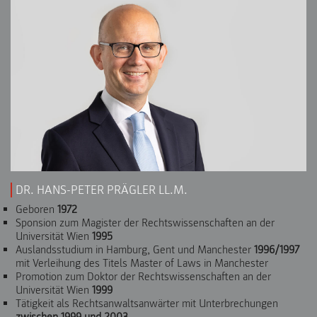
DR. HANS-PETER PRÄGLER LL.M.
Geboren
1972
Sponsion zum Magister der Rechtswissenschaften an der
Universität Wien
1995
Auslandsstudium in Hamburg, Gent und Manchester
1996/1997
mit Verleihung des Titels Master of Laws in Manchester
Promotion zum Doktor der Rechtswissenschaften an der
Universität Wien
1999
Tätigkeit als Rechtsanwaltsanwärter mit Unterbrechungen
zwischen 1999 und 2003