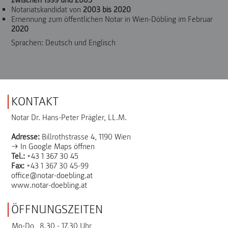
Notariatskandidat von
2003 bis 2020
Ernennung zum öffentlichen Notar in Wien-Döbling im Februar
2020
Sprachen: Deutsch und Englisch
KONTAKT
Notar Dr. Hans-Peter Prägler, LL.M.
Adresse:
Billrothstrasse 4, 1190 Wien
→ In Google Maps öffnen
Tel.:
+43 1 367 30 45
Fax:
+43 1 367 30 45-99
office@notar-doebling.at
www.notar-doebling.at
ÖFFNUNGSZEITEN
Mo-Do
8.30 - 17.30 Uhr